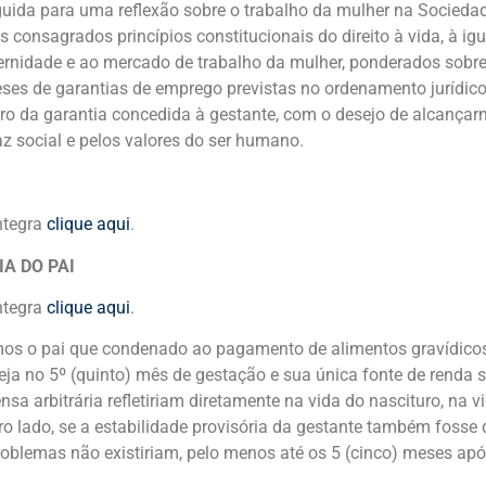
uida para uma reflexão sobre o trabalho da mulher na Sociedade
 consagrados princípios constitucionais do direito à vida, à ig
rnidade e ao mercado de trabalho da mulher, ponderados sobre 
ses de garantias de emprego previstas no ordenamento jurídico b
uro da garantia concedida à gestante, com o desejo de alcança
az social e pelos valores do ser humano.
íntegra
clique aqui
.
A DO PAI
íntegra
clique aqui
.
mos o pai que condenado ao pagamento de alimentos gravídico
teja no 5º (quinto) mês de gestação e sua única fonte de renda s
sa arbitrária refletiriam diretamente na vida do nascituro, na v
ro lado, se a estabilidade provisória da gestante também fosse d
roblemas não existiriam, pelo menos até os 5 (cinco) meses apó