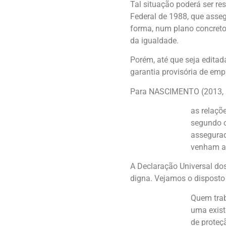
Tal situação poderá ser res
Federal de 1988, que asseg
forma, num plano concreto
da igualdade.
Porém, até que seja edita
garantia provisória de emp
Para NASCIMENTO (2013, p
as relaçõe
segundo o
assegurad
venham a 
A Declaração Universal do
digna. Vejamos o disposto 
Quem trab
uma exist
de proteçã