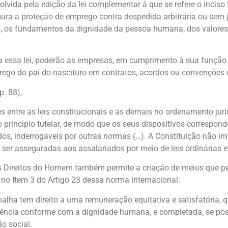
olvida pela edição da lei complementar à que se refere o inciso I
ura a proteção de emprego contra despedida arbitrária ou sem 
, os fundamentos da dignidade da pessoa humana, dos valores s
da essa lei, poderão as empresas, em cumprimento à sua função
rego do pai do nascituro em contratos, acordos ou convenções c
. 88),
s entre as leis constitucionais e as demais no ordenamento juríd
 princípio tutelar, de modo que os seus dispositivos correspon
os, inderrogáveis por outras normas (…). A Constituição não 
ser asseguradas aos assalariados por meio de leis ordinárias e
s Direitos do Homem também permite a criação de meios que pe
no Item 3 do Artigo 23 dessa norma internacional:
alha tem direito a uma remuneração equitativa e satisfatória, q
ência conforme com a dignidade humana, e completada, se poss
o social.