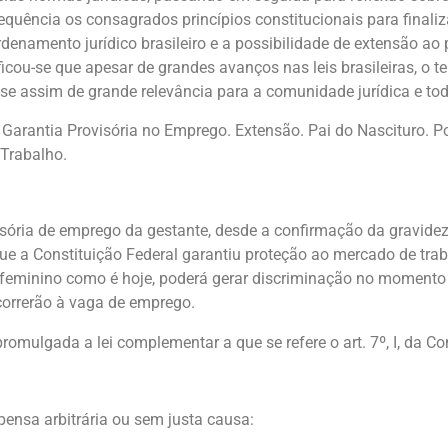
equência os consagrados princípios constitucionais para finali
denamento jurídico brasileiro e a possibilidade de extensão ao 
ficou-se que apesar de grandes avanços nas leis brasileiras, o 
e assim de grande relevância para a comunidade jurídica e toda
 Garantia Provisória no Emprego. Extensão. Pai do Nascituro. Po
 Trabalho.
isória de emprego da gestante, desde a confirmação da gravidez
que a Constituição Federal garantiu proteção ao mercado de traba
feminino como é hoje, poderá gerar discriminação no momento
orrerão à vaga de emprego.
 promulgada a lei complementar a que se refere o art. 7º, I, da Co
spensa arbitrária ou sem justa causa: