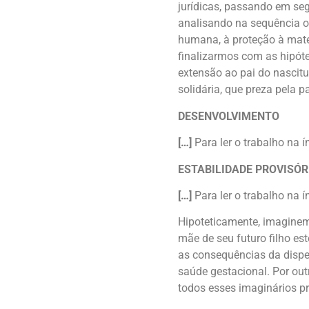
jurídicas, passando em seg
analisando na sequência os
humana, à proteção à mate
finalizarmos com as hipóte
extensão ao pai do nascit
solidária, que preza pela p
DESENVOLVIMENTO
[…]
Para ler o trabalho na 
ESTABILIDADE PROVISÓRI
[…]
Para ler o trabalho na 
Hipoteticamente, imagine
mãe de seu futuro filho es
as consequências da dispen
saúde gestacional. Por out
todos esses imaginários p