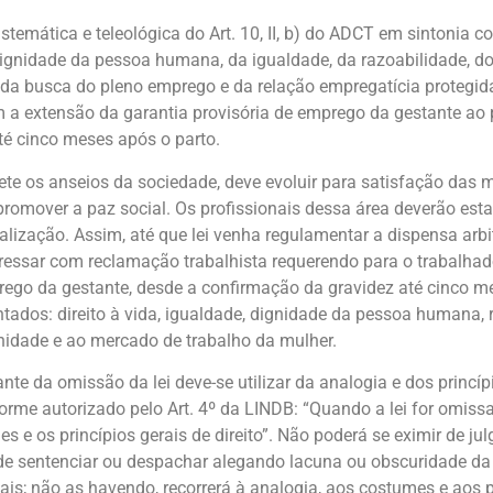
stemática e teleológica do Art. 10, II, b) do ADCT em sintonia co
dignidade da pessoa hu­mana, da igualdade, da razoabilidade, do 
da busca do pleno emprego e da relação empregatícia protegida
 a extensão da garantia provisória de emprego da gestante ao p
té cinco meses após o parto.
flete os anseios da sociedade, deve evoluir para satisfação da
promover a paz social. Os profissionais dessa área deverão esta
alização. Assim, até que lei venha regulamentar a dispensa arbi
essar com reclamação trabalhista requerendo para o trabalhador
rego da gestante, desde a confirmação da gravidez até cinco me
ntados: direito à vida, igualdade, dignidade da pessoa humana, r
nidade e ao mercado de trabalho da mulher.
ante da omissão da lei deve-se utilizar da analogia e dos princípi
rme autorizado pelo Art. 4º da LINDB: “Quando a lei for omissa,
 e os princípios gerais de direito”. Não poderá se eximir de jul
de sentenciar ou despachar alegando lacuna ou obscuridade da l
ais; não as havendo, recorrerá à analogia, aos costumes e aos pri