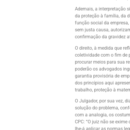
Ademais, a interpretação si
da proteção à família, da 
função social da empresa, 
sem justa causa, autorizam
confirmação da gravidez a
O direito, à medida que re
coletividade com o fim de 
procurar meios para sua re
poderão os advogados ingr
garantia provisória de emp
dos princípios aqui aprese
trabalho, proteção à mater
O Julgador, por sua vez, di
solução do problema, confo
com a analogia, os costumes
CPC: “O juiz não se exime 
lhe-á aplicar as normas leg