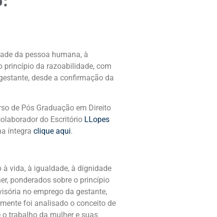
o:
nidade da pessoa humana, à
 princípio da razoabilidade, com
 gestante, desde a confirmação da
urso de Pós Graduação em Direito
olaborador do Escritório
LLopes
na íntegra
clique aqui
.
 à vida, à igualdade, à dignidade
r, ponderados sobre o princípio
visória no emprego da gestante,
lmente foi analisado o conceito de
 o trabalho da mulher e suas