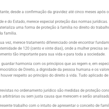
ante, desde a confirmação da gravidez até cinco meses após o 
de e do Estado, merece especial proteção das normas jurídicas.
terializa uma forma de proteção à família no direito do trabal
a família.
 sua vez, merece tratamento diferenciado onde encontrar funda
ernidade de 120 (cento e vinte dias), onde a mulher precisa se r
mento tão importante para sua vida e para toda a sociedade.
 guardar harmonia com os princípios que as regem e, em espec
crático de Direito, a dignidade da pessoa humana e os valores
houver respeito ao princípio do direito à vida. Tudo aplicado de
revistas no ordenamento jurídico são medidas de proteção const
 arbitrárias ou sem justa causa que merecem e serão analisad
resente trabalho com o intuito de apresentar o conceito de fam