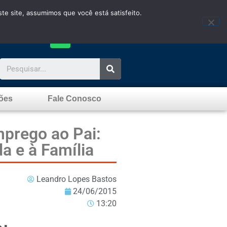
te site, assumimos que você está satisfeito.
ões
Fale Conosco
mprego ao Pai:
a e à Família
Leandro Lopes Bastos
24/06/2015
13:20