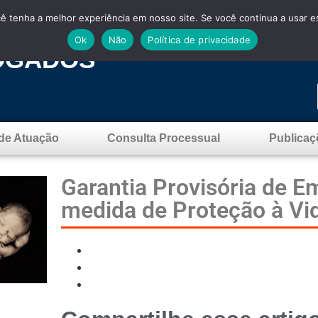
cê tenha a melhor experiência em nosso site. Se você continua a usar es
Ok
Não
Política de privacidade
OGADOS
de Atuação
Consulta Processual
Publicaç
Garantia Provisória de E
medida de Proteção à Vid