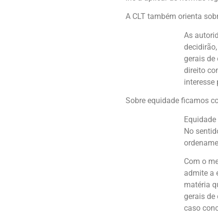
A CLT também orienta sobre 
As autori
decidirão
gerais de 
direito c
interesse 
Sobre equidade ficamos c
Equidade n
No sentid
ordename
Com o mes
admite a 
matéria q
gerais de
caso conc