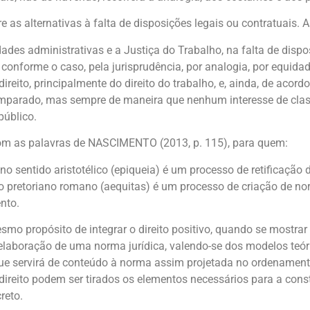
as alternativas à falta de disposições legais ou contratuais. A
dades administrativas e a Justiça do Trabalho, na falta de dispo
, conforme o caso, pela jurisprudência, por analogia, por equida
direito, principalmente do direito do trabalho, e, ainda, de aco
omparado, mas sempre de maneira que nenhum interesse de class
público.
om as palavras de NASCIMENTO (2013, p. 115), para quem:
o sentido aristotélico (epiqueia) é um processo de retificação d
o pretoriano romano (aequitas) é um processo de criação de nor
nto.
mo propósito de integrar o direito positivo, quando se mostrar l
elaboração de uma norma jurídica, valendo-se dos modelos teóri
ue servirá de conteúdo à norma assim projetada no ordenamento 
 direito podem ser tirados os elementos necessários para a cons
reto.