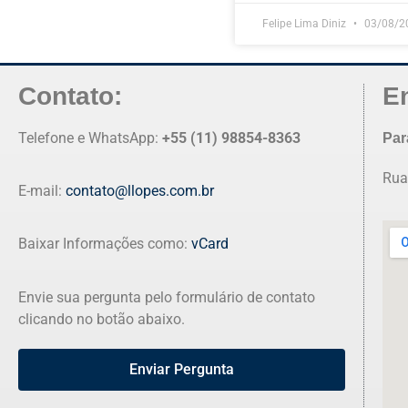
Felipe Lima Diniz
03/08/2
Contato:
E
Telefone e WhatsApp:
+55 (11) 98854-8363
Par
Rua
E-mail:
contato@llopes.com.br
Baixar Informações como:
vCard
Envie sua pergunta pelo formulário de contato
clicando no botão abaixo.
Enviar Pergunta