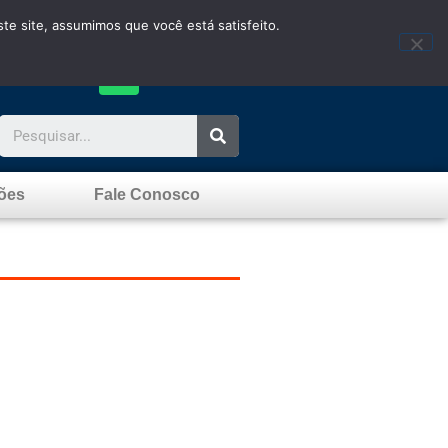
te site, assumimos que você está satisfeito.
ões
Fale Conosco