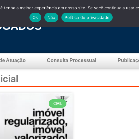
cê tenha a melhor experiência em nosso site. Se você continua a usar es
Ok
Não
Política de privacidade
OGADOS
de Atuação
Consulta Processual
Publicaç
icial
CIVIL