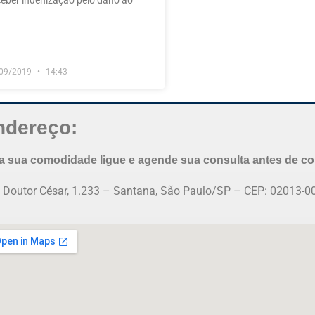
eceber indenização pelo dano ao
09/2019
14:43
ndereço:
a sua comodidade ligue e agende sua consulta antes de com
 Doutor César, 1.233 – Santana, São Paulo/SP – CEP: 02013-0