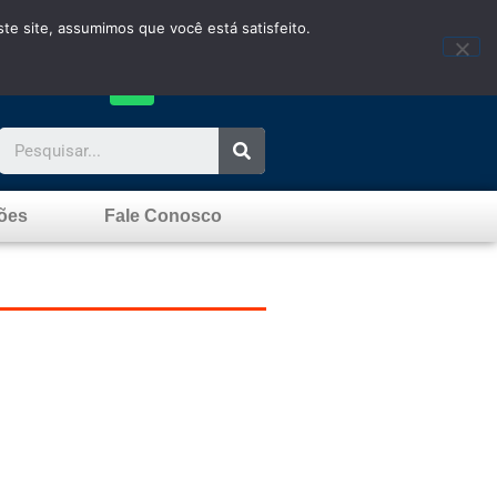
te site, assumimos que você está satisfeito.
ões
Fale Conosco