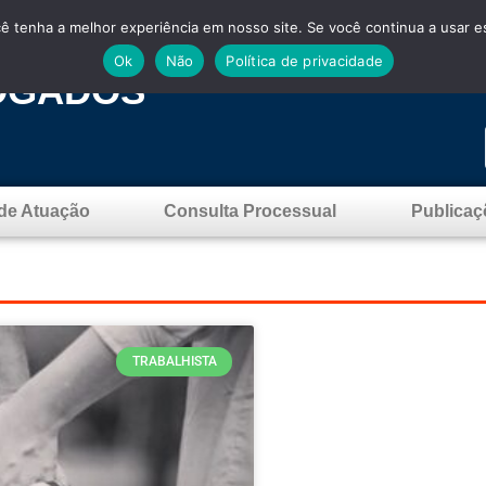
cê tenha a melhor experiência em nosso site. Se você continua a usar es
Ok
Não
Política de privacidade
OGADOS
de Atuação
Consulta Processual
Publicaç
TRABALHISTA