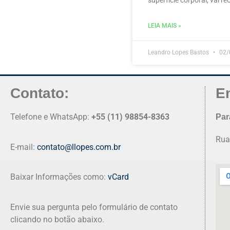
superfície corporal, vai r
LEIA MAIS »
Leandro Lopes Bastos
02/
Contato:
E
Telefone e WhatsApp:
+55 (11) 98854-8363
Par
Rua
E-mail:
contato@llopes.com.br
Baixar Informações como:
vCard
Envie sua pergunta pelo formulário de contato
clicando no botão abaixo.