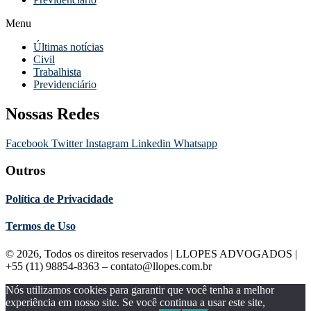
Menu
Últimas notícias
Civil
Trabalhista
Previdenciário
Nossas Redes
Facebook
Twitter
Instagram
Linkedin
Whatsapp
Outros
Política de Privacidade
Termos de Uso
© 2026, Todos os direitos reservados | LLOPES ADVOGADOS |
+55 (11) 98854-8363 – contato@llopes.com.br
Nós utilizamos cookies para garantir que você tenha a melhor
experiência em nosso site. Se você continua a usar este site,