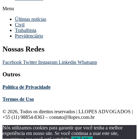
Menu
Últimas notícias
Civil
Trabalhista
Previdenciário
Nossas Redes
Facebook
Twitter
Instagram
Linkedin
Whatsapp
Outros
Política de Privacidade
Termos de Uso
© 2026, Todos os direitos reservados | LLOPES ADVOGADOS |
+55 (11) 98854-8363 – contato@llopes.com.br
Nós utilizamos cookies para garantir que você tenha a melhor
experiência em nosso site. Se você continua a usar este site,