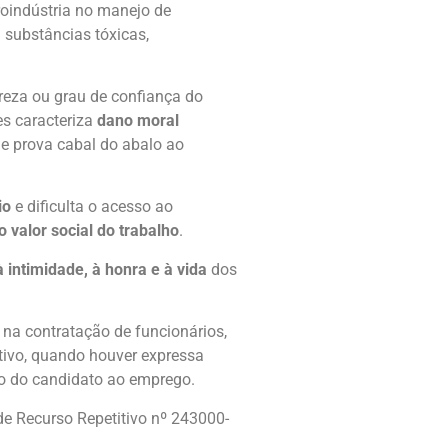
roindústria no manejo de
 substâncias tóxicas,
reza ou grau de confiança do
es caracteriza
dano moral
de prova cabal do abalo ao
io
e dificulta o acesso ao
 valor social do trabalho
.
 à intimidade, à honra e à vida
dos
s na contratação de funcionários,
tivo, quando houver expressa
do do candidato ao emprego.
de Recurso Repetitivo nº 243000-