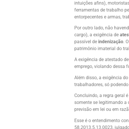
intuições afins), motorist
ferramentas de trabalho pe
entorpecentes e armas, tr
Por outro lado, não haven
cargo), a exigência de
ates
passível de
indenização
. 
patrimônio imaterial do tr
A exigência de atestado d
emprego, violando dessa 
Além disso, a exigência do
trabalhadores, só podendo
Concluindo, a regra geral 
somente se legitimando a 
previsão em lei ou em razã
Esse é o entendimento cons
58.2013.5.13.0023, julgado