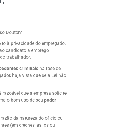
o:
sso Doutor?
reito à privacidade do empregado,
 ao candidato a emprego
 do trabalhador.
cedentes criminais
na fase de
dor, haja vista que se a Lei não
é razoável que a empresa solicite
orma o bom uso de seu
poder
 razão da natureza do ofício ou
ntes (em creches, asilos ou