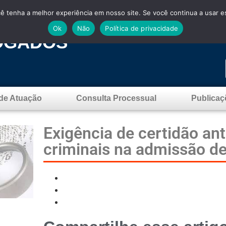
cê tenha a melhor experiência em nosso site. Se você continua a usar es
Ok
Não
Política de privacidade
OGADOS
de Atuação
Consulta Processual
Publicaç
Exigência de certidão an
criminais na admissão de