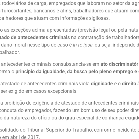
as rodoviários de carga, empregados que laboram no setor da ag
rfurocortantes, bancários e afins, trabalhadores que atuam com
abalhadores que atuam com informações sigilosas.
do as exceções acima apresentadas (previsão legal ou pela natu
tado de antecedentes criminais
na contratação de trabalhador
O dano moral nesse tipo de caso é
in re ipsa
, ou seja, independe 
abalhador.
e antecedentes criminais consubstancia-se em
ato discriminatór
forma o
princípio da igualdade
,
da busca pelo pleno emprego e o
 atestado de antecedentes criminais viola
dignidade
e o
direito
 ser exigido em casos excepcionais.
é a proibição de exigência de atestado de antecedentes criminai
conduta do empregador, fazendo um bom uso de seu poder dire
o da natureza do ofício ou do grau especial de confiança exigi
olidado do Tribunal Superior do Trabalho, conforme Incidente 
 em abril de 2017.