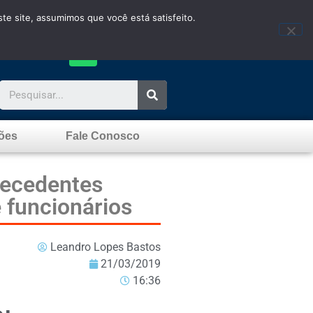
te site, assumimos que você está satisfeito.
ões
Fale Conosco
tecedentes
 funcionários
Leandro Lopes Bastos
21/03/2019
16:36