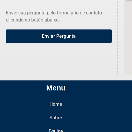
Envie sua pergunta pelo formulário de contato
clicando no botão abaixo.
Enviar Pergunta
Menu
Home
Sobre
Equipe