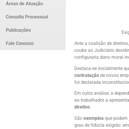
Áreas de Atuação
Consulta Processual
Publicações
Exi
Fale Conosco
Ante a coalisão de direito
coube ao Judiciário decidi
configuraria dano moral ind
Destaca-se inicialmente qu
contratação
de novos empre
foi declarada inconstitucio
Em outra análise, a depende
ao trabalhador a apresent
diretivo
.
São
exemplos
que podem ju
grau de fidúcia exigido: e