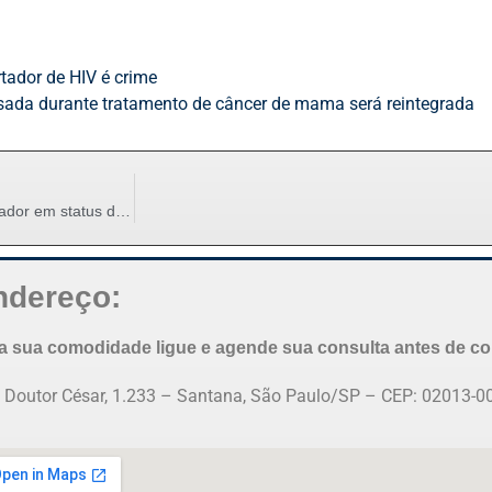
tador de HIV é crime
sada durante tratamento de câncer de mama será reintegrada
Postagem de expressão depreciativa destinada ao empregador em status do WhatsApp configura justa causa
ndereço:
a sua comodidade ligue e agende sua consulta antes de com
 Doutor César, 1.233 – Santana, São Paulo/SP – CEP: 02013-0