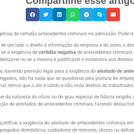
Compartilhe esse artig
gência de certidão antecedentes criminais na admissão. Pode i
s, de um lado o direito à informação da empresa e do outro, o di
r se a exigência de
certidão negativa
de antecedentes criminais
enizável ou se a mesma é justificável e inofensiva aos direitos
e, havendo previsão legal para a exigência do
atestado de ante
gados, não há nada que se questionar pela postura do emprega
nal, temos que o ato é válido e não viola direitos do trabalhador.
r da natureza do ofício ou do grau especial de fidúcia exigido, 
ação de atestados de antecedentes criminais, fazendo dessa f
stificar a exigência do atestado de antecedentes criminais em
mpregados domésticos, cuidadores de menores, idosos ou deficie