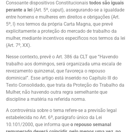
Consoante dispositivos Constitucionais
todos são iguais
perante a lei
(Art. 5º, caput), assegurando-se a igualdade
entre homens e mulheres em direitos e obrigações (Art.
5º, I) nos termos da própria Carta Magna, que prevê
explicitamente a proteção do mercado de trabalho da
mulher, mediante incentivos específicos nos termos da lei
(Art. 7º, XX).
Nesse contexto, prevê o Art. 386 da CLT que “Havendo
trabalho aos domingos, será organizada uma escala de
revezamento quinzenal, que favoreça o repouso
dominical”. Esse artigo está inserido no Capítulo III do
Texto Consolidado, que trata da Proteção do Trabalho da
Mulher, não havendo outra regra semelhante que
discipline a matéria na referida norma.
A controvérsia sobre o tema refere-se a previsão legal
estabelecida no Art. 6º, parágrafo único da Lei
10.101/2000, que informa que
o repouso semanal
remunerado deverá coincidir, pelo menos uma vez, no