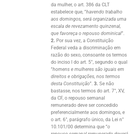
da mulher, o art. 386 da CLT
estabelece que, “
havendo trabalho
aos domingos, será organizada uma
escala de revezamento quinzenal,
que favoreça o repouso dominical
”.
2.
Por sua vez, a Constituição
Federal veda a discriminação em
razão do sexo, consoante os termos
do inciso I do art. 5°, segundo o qual
“
homens e mulheres são iguais em
direitos e obrigações, nos termos
desta Constituição
”.
3.
Se não
bastasse, nos termos do art. 7°, XV,
da CF, o repouso semanal
remunerado deve ser concedido
preferencialmente aos domingos, e
o art. 6°, parágrafo único, da Lei n°
10.101/00 determina que “
o
repouso semanal remunerado deverá